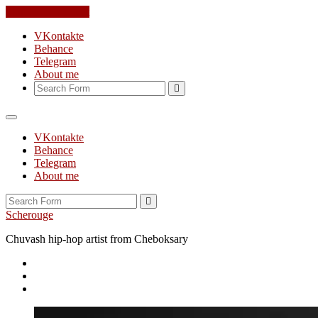
Skip to the content
VKontakte
Behance
Telegram
About me
Search
VKontakte
Behance
Telegram
About me
Search
Scherouge
Chuvash hip-hop artist from Cheboksary
Instagram
Twitter
YouTube